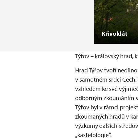
Křivoklát
Týřov – královský hrad, k
Hrad Týřov tvoří nedíln
v samotném srdci Čech. 
vzhledem ke své výjimečn
odborným zkoumáním se 
Týřov byl v rámci proje
zkoumaných hradů v kari
výzkumy dalších středov
„kastelologie“.