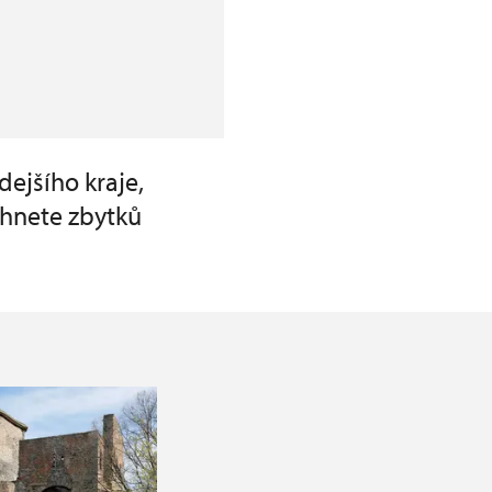
ejšího kraje,
áhnete zbytků