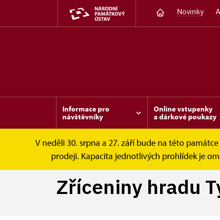
Novinky
A
Informace pro
Online vstupenky
návštěvníky
a dárkové poukazy
V neděli 30. srpna a 27. září bude na této památc
Krakovec
Tipy na výlet
Zříceniny hradu
prodeji. Kapacita jednotlivých prohlídek je 
Zříceniny hradu T