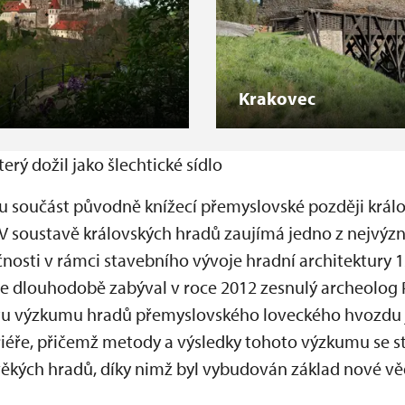
Krakovec
terý dožil jako šlechtické sídlo
ou součást původně knížecí přemyslovské později krá
V soustavě královských hradů zaujímá jedno z nejvýz
osti v rámci stavebního vývoje hradní architektury 13.
dlouhodobě zabýval v roce 2012 zesnulý archeolog P
ktu výzkumu hradů přemyslovského loveckého hvozdu 
éře, přičemž metody a výsledky tohoto výzkumu se s
ěkých hradů, díky nimž byl vybudován základ nové věd