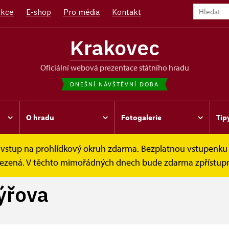
kce
E-shop
Pro média
Kontakt
Krakovec
oficiální webová prezentace státního hradu
DNEŠNÍ NÁVŠTĚVNÍ DOBA
O hradu
Fotogalerie
Tip
e vstup na prohlídkový okruh zdarma. Bezplatnou vstupenku 
 Týřova
omezená. V těchto mimořádných dnech bude zdarma zpřístupn
ýřova