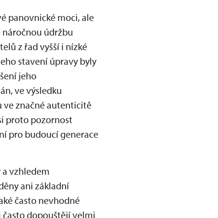
vé panovnické moci, ale
ho náročnou údržbu
elů z řad vyšší i nízké
jeho stavení úpravy byly
šení jeho
án, ve výsledku
 ve značné autenticitě
si proto pozornost
ání pro budoucí generace
ý a vzhledem
děny ani základní
také často nevhodné
i často dopouštějí velmi