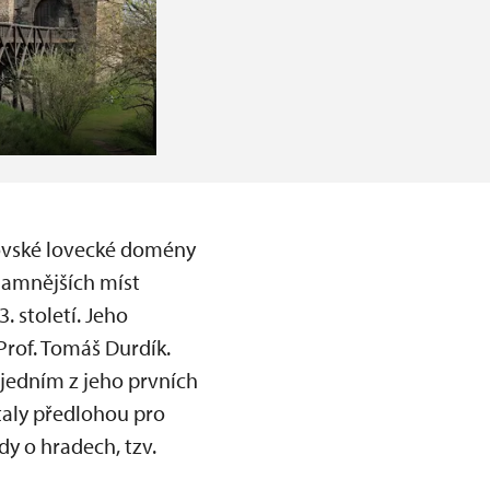
lovské lovecké domény
namnějších míst
 století. Jeho
rof. Tomáš Durdík.
jedním z jeho prvních
taly předlohou pro
y o hradech, tzv.