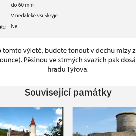
do 60 min
V nedaleké vsi Skryje
Ne
ŘE:
o tomto výletě, budete tonout v dechu mízy zd
rounce). Pěšinou ve strmých svazích pak dos
hradu Týřova.
Související památky