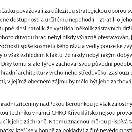
počátku považovali za důležitou strategickou oporou s
ížené dostupnosti a určitému nepohodlí – ztratili o je
ně klesl natolik, že vystřídal několik zástavních držit
tohoto důvodu hrad nebyl nikdy výrazně přestavován, 
ročnosti spíše kosmetického rázu a vedly pouze ke zvý
ylo však vzhledem k faktu, že nikdy nebyl nikým dobýv
 Díky tomu si ale Týřov zachoval svou původní podobu
 hradní architektury vrcholného středověku. Zaslouží 
osti, v jejímž obecném zájmu by mělo být jeho zachov
radní zříceniny nad řekou Berounkou je však žalostn
kou techniku v rámci CHKO Křivoklátsko nejsou prová
cí k jeho záchraně. K tomu značnou měrou přispívá 
tky, kteří se v honbě za poklady i z čiré nevědomost