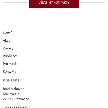
VŠECHNY KONTAKTY
Narozen v Československu, má lesnické, technické a
teologické vzdělání, absolvoval na Husitské
teologické fakultě University Karlovy. Pracoval jako
dřevorubec, vrátný, provozně technický pracovník a
průvodce na hradě Hukvaldy. Kastelánem státního
Domů
hradu Krakovce je od roku 1997. Věnuje se
sebevýchově, publicistice i literatuře, je autorem
Akce
článků, rozhovorů, recenzí knih v tisku, rozhlase i
Zprávy
televizi.
Publikace
Pro média
Kontakty
KONTAKT
hrad Krakovec
Krakovec 4
270 35 Petrovice
+420 313 549 302