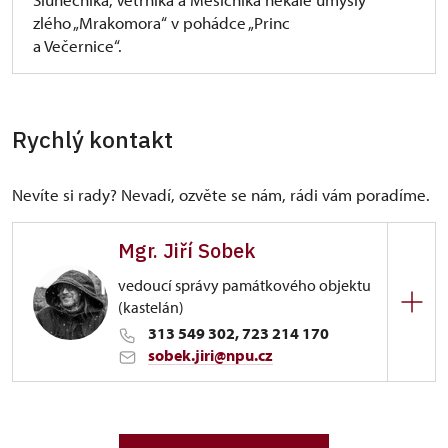
zlého „Mrakomora“ v pohádce „Princ
rozsahem v Evropě obdobu. Je dílem dohotoveným
a Večernice“.
v květnu roku 2005.
Krakovec uvádí do výjimečné atmosféry doby
Václava IV, doby gotického manýrismu, doby
krásného slohu doby krásných madon, a seznamuje
Rychlý kontakt
s vrcholnou architektonickou jednotností,
originálností i určitou „nepochopitelnou složitostí“
Nevíte si rady? Nevadí, ozvěte se nám, rádi vám poradíme.
a tvarovou bohatostí klenebních systémů.
Mgr. Jiří Sobek
vedoucí správy památkového objektu
(kastelán)
313 549 302, 723 214 170
sobek.jiri@npu.cz
ÚPS v Ústí nad Labem
4/, Krakovec 4 27035