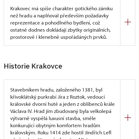
Krakovec má spíše charakter gotického zámku
než hradu a naplňoval především požadavky
reprezentace a pohodlného bydlení, což
ostatně dodnes dokládají zbytky originálních,
prostorově i klenebně uspořádáných prvků.
Vnitřní hrad byl dvojdílný, přední díl obsahoval
vstupní bránu a hradbu obklopující poloválcovou
věž (nepřevyšující palácové budovy), připojenou
Historie Krakovce
k hradbě vymezující zadní obytnou část hradu,
tvořenou trojkřídlou obvodovou palácovou
zástavbou. Nejlépe vybaveny byly reprezentační
Stavebníkem hradu, založeného 1381, byl
prostory prvního patra s velkým sálem s krbem
křivoklátský purkrabí Jíra z Roztok, vedoucí
a náročně ztvárněnou kaplí s arkýřově vysunutým
královské dvorní hutě a jeden z oblíbenců krále
presbyteriem v jihovýchodním nároží paláce.
Václava IV. Hrad jím zbudovaný byla velkolepá
Obranná funkce hradu byla značně potlačena, což
výtvarně vyspělá luxusní stavba, směle
dokládají i velká okna v přízemí palácové části.
konkurující obytným komfortem hradům
královským. Roku 1414 zde hostil Jindřich Lefl
Nejpozoruhodnějším místem se jeví prostor kaple