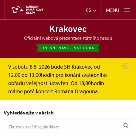
MENU
CS
Krakovec
oficiální webová prezentace státního hradu
DNEŠNÍ NÁVŠTĚVNÍ DOBA
V sobotu 8.8. 2026 bude SH Krakovec od
Krakovec
Akce
12,00 do 13,00hodin pro konání svatebního
obřadu veřejnosti uzavřen. Od 18,00hodin
Akce
máme poté koncert Romana Dragouna.
Vyhledávejte v akcích