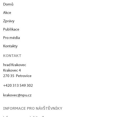
Domů
Akce
Zprávy
Publikace
Pro média
Kontakty
KONTAKT
hrad Krakovec
Krakovec 4
270 35 Petrovice
+420 313 549 302
krakovec@npu.cz
INFORMACE PRO NÁVŠTĚVNÍKY