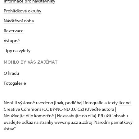
Informace pro návštěvníky
Prohlídkové okruhy
Návštěvní doba
Rezervace
Vstupné
Tipy na výlety
MOHLO BY VÁS ZAJÍMAT
O hradu
Fotogalerie
Není-li výslovně uvedeno jinak, podléhají fotografie a texty
licenci
Creative Commons
(CC BY-NC-ND 3.0 CZ) (Uveďte autora |
Neužívejte dílo komerčně | Nezasahujte do díla). Při užití obsahu
uvádějte odkaz na stránky www.npu.cz a „zdroj: Národní památkový
ústav“