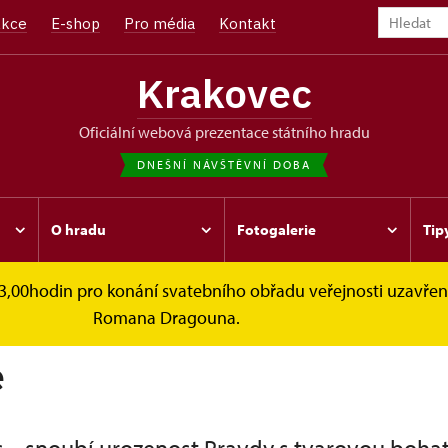
kce
E-shop
Pro média
Kontakt
Krakovec
oficiální webová prezentace státního hradu
DNEŠNÍ NÁVŠTĚVNÍ DOBA
O hradu
Fotogalerie
Tip
13,00hodin pro konání svatebního obřadu veřejnosti uzavř
Romana Dragouna.
e