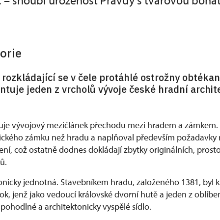
 – snoubí urozenost Pravdy s tvarovou bohat
orie
rozkládající se v čele protáhlé ostrožny obték
ntuje jeden z vrcholů vývoje české hradní archit
uje vývojový mezičlánek přechodu mezi hradem a zámkem. 
tického zámku než hradu a naplňoval především požadavky 
ní, což ostatně dodnes dokládají zbytky originálních, prost
ů.
tonicky jednotná. Stavebníkem hradu, založeného 1381, byl k
tok, jenž jako vedoucí královské dvorní hutě a jeden z oblíben
pohodlné a architektonicky vyspělé sídlo.