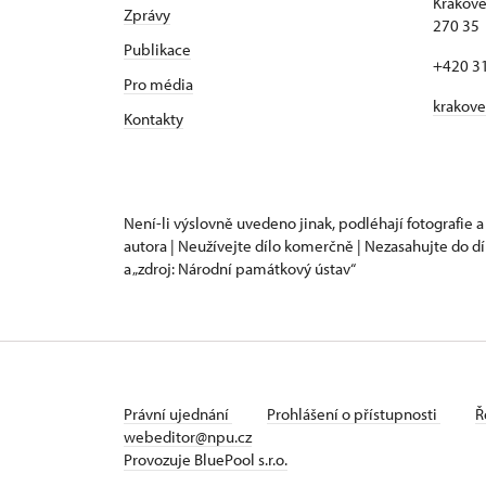
Krakove
Zprávy
270 35 
Publikace
+420 3
Pro média
krakov
Kontakty
Není-li výslovně uvedeno jinak, podléhají fotografie a
autora | Neužívejte dílo komerčně | Nezasahujte do dí
a „zdroj: Národní památkový ústav“
Právní ujednání
Prohlášení o přístupnosti
Ř
webeditor@npu.cz
Provozuje BluePool s.r.o.