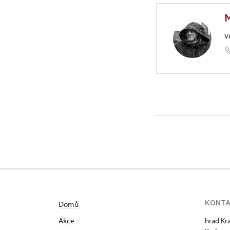
M
v
ÚPS v Ús
4/, Krak
Narozen v Č
Husitské teo
technický p
je od roku 1
rozhovorů, re
KONT
Domů
Akce
hrad Kr