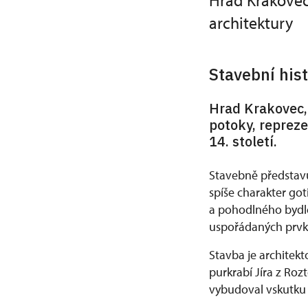
Hrad Krakovec
architektury
Stavební hist
Hrad Krakovec, 
potoky, repreze
14. století.
Stavebně představ
spíše charakter go
a pohodlného bydle
uspořádaných prvk
Stavba je architek
purkrabí Jíra z Roz
vybudoval vskutku 