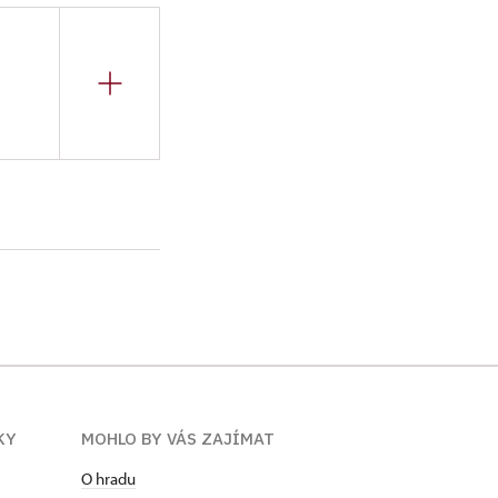
, absolvoval na
, vrátný, provozně
ho hradu Krakovce
rem článků,
KY
MOHLO BY VÁS ZAJÍMAT
O hradu