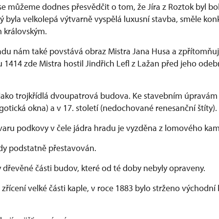
se můžeme dodnes přesvědčit o tom, že Jíra z Roztok byl bo
 byla velkolepá výtvarně vyspělá luxusní stavba, směle kon
 královským.
adu nám také povstává obraz Mistra Jana Husa a zpřítomňuj
 1414 zde Mistra hostil Jindřich Lefl z Lažan před jeho ode
 jako trojkřídlá dvoupatrová budova. Ke stavebním úpravám
 gotická okna) a v 17. století (nedochované renesanční štíty).
varu podkovy v čele jádra hradu je vyzděna z lomového ka
dy podstatně přestavován.
 dřevěné části budov, které od té doby nebyly opraveny.
zřícení velké části kaple, v roce 1883 bylo strženo východn