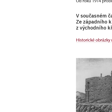
Od roku 1914 probíh
V současném čas
Ze západního kř
z východního kř
Historické obrázky n