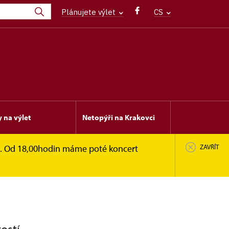
Plánujete výlet
CS
y na výlet
Netopýři na Krakovci
en. Od 18,00hodin máme poté koncert
ZAVŘÍT