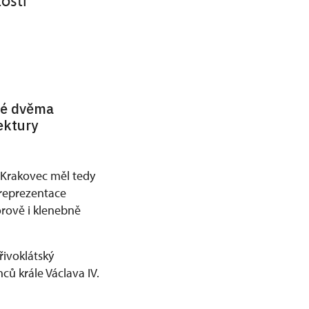
ostí
ané dvěma
ektury
Krakovec měl tedy
reprezentace
orově i klenebně
řivoklátský
ců krále Václava IV.