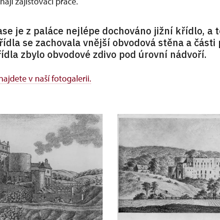
ají zajišťovací práce.
e je z paláce nejlépe dochováno jižní křídlo, a t
ídla se zachovala vnější obvodová stěna a části 
ídla zbylo obvodové zdivo pod úrovní nádvoří.
ajdete v naší fotogalerii.