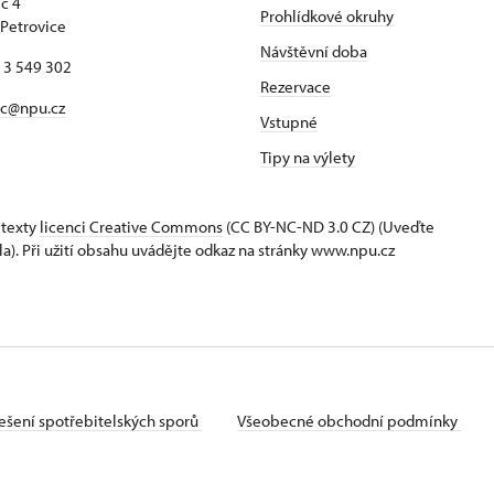
c 4
Prohlídkové okruhy
Petrovice
Návštěvní doba
13 549 302
Rezervace
ec@npu.cz
Vstupné
Tipy na výlety
 texty
licenci Creative Commons
(CC BY-NC-ND 3.0 CZ) (Uveďte
la). Při užití obsahu uvádějte odkaz na stránky www.npu.cz
ešení spotřebitelských sporů
Všeobecné obchodní podmínky