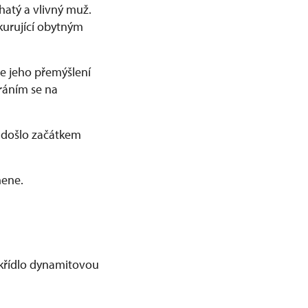
hatý a vlivný muž.
kurující obytným
e jeho přemýšlení
bráním se na
 došlo začátkem
mene.
í křídlo dynamitovou