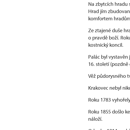
Na zbytcích hradu 
Hrad jím zbudovaný
komfortem hradům
Ze ztajené duše hr
o pravdě boží. Roku
kostnický koncil.
Palác byl vystavěn
16. století (pozdně
Věž půdorysného t
Krakovec nebyl nik
Roku 1783 vyhořely
Roku 1855 došlo ke 
náloží.