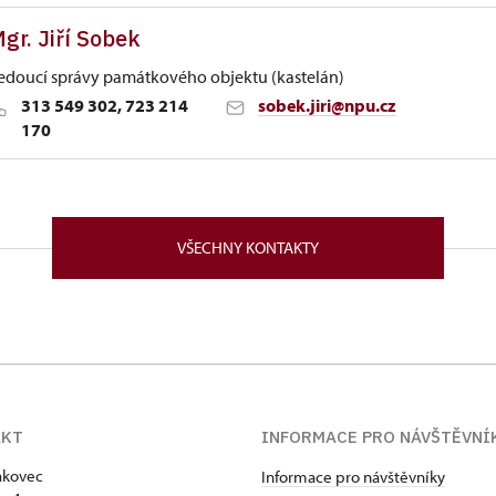
gr. Jiří Sobek
edoucí správy památkového objektu (kastelán)
313 549 302, 723 214
sobek.jiri@npu.cz
170
tí nad Labem
ovec 4 27035
VŠECHNY KONTAKTY
eskoslovensku, má lesnické, technické a teologické vzdělání
logické fakultě University Karlovy. Pracoval jako dřevorubec
racovník a průvodce na hradě Hukvaldy. Kastelánem státní
997. Věnuje se sebevýchově, publicistice i literatuře, je auto
cenzí knih v tisku, rozhlase i televizi.
AKT
INFORMACE PRO NÁVŠTĚVNÍ
akovec
Informace pro návštěvníky