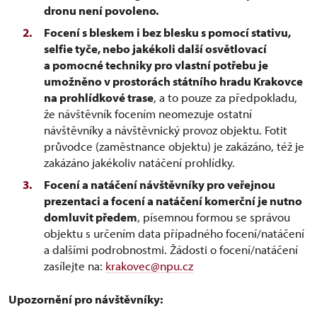
dronu není povoleno.
Focení s bleskem i bez blesku s pomocí stativu,
selfie tyče, nebo jakékoli další osvětlovací
a pomocné techniky pro vlastní potřebu je
umožněno v prostorách státního hradu Krakovce
na prohlídkové trase
, a to pouze za předpokladu,
že návštěvník focením neomezuje ostatní
návštěvníky a návštěvnický provoz objektu. Fotit
průvodce (zaměstnance objektu) je zakázáno, též je
zakázáno jakékoliv natáčení prohlídky.
Focení a natáčení návštěvníky pro veřejnou
prezentaci a focení a natáčení komerční je nutno
domluvit předem
, písemnou formou se správou
objektu s určením data případného focení/natáčení
a dalšími podrobnostmi. Žádosti o focení/natáčení
zasílejte na:
krakovec@npu.cz
Upozornění pro návštěvníky: