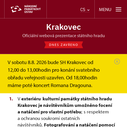
MENU
CS
Krakovec
oficiální webová prezentace státního hradu
DNES ZAVŘENO
V sobotu 8.8. 2026 bude SH Krakovec od
Krakovec
Informace pro návštěvníky
12,00 do 13,00hodin pro konání svatebního
Focení a natáčení
obřadu veřejnosti uzavřen. Od 18,00hodin
Focení a natáčení návštěvníky
máme poté koncert Romana Dragouna.
V
exteriéru kulturní památky státního hradu
Krakovec
je návštěvníkům umožněno focení
a natáčení pro vlastní potřebu
; s respektem
a ochranou soukromí ostatních
návštěvníků.
Fotografování a natáčení pomocí