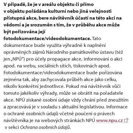
V případě, že je v areálu objektu či přímo
v objektu pořádána kulturní nebo jiná veřejnosti
přístupná akce, bere návštěvník účastí na této akci na
vědomí a je srozuměn s tím, že v průběhu akce může
být pořizována její
fotodokumentace/videodokumentace.
Tato
dokumentace bude využita výhradně k naplnění
oprávněných zájmů Národního památkového ústavu (též
jen „NPÚ“) pro účely propagace akce, informování o akci
apod. na webu, sociálních sítích, tiskovinách apod.
Fotodokumentace/videodokumentace bude pořizována
zejména tak, aby zachycovala průběh akce jako celku,
nikoliv konkrétní jednotlivce. Pokud má návštěvník vůči
tomuto jakékoliv výhrady, může se obrátit na pořadatele
akce. NPÚ získané osobní údaje vždy chrání před zneužitím
a zpracovává je v souladu s aktuální legislativou. Informace
o ochraně osobních údajů včetně poučení o právech
návštěvníka je na webových stránkách NPÚ
www.npu.cz
v sekci
Ochrana osobních údajů
.