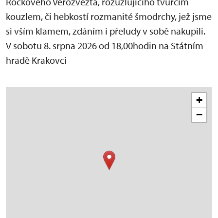
Rockového Věrozvězta, rozuzlujícího tvůrčím
kouzlem, či hebkostí rozmanité šmodrchy, jež jsme
si vším klamem, zdáním i přeludy v sobě nakupili.
V sobotu 8. srpna 2026 od 18,00hodin na Státním
hradě Krakovci
+
−