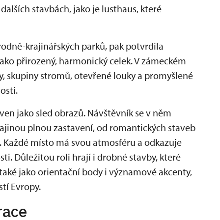
alších stavbách, jako je lusthaus, které
rodně-krajinářských parků, pak potvrdila
 jako přirozený, harmonický celek. V zámeckém
, skupiny stromů, otevřené louky a promyšlené
osti.
ven jako sled obrazů. Návštěvník se v něm
ajinou plnou zastavení, od romantických staveb
lí. Každé místo má svou atmosféru a odkazuje
ti. Důležitou roli hrají i drobné stavby, které
 také jako orientační body i významové akcenty,
stí Evropy.
race