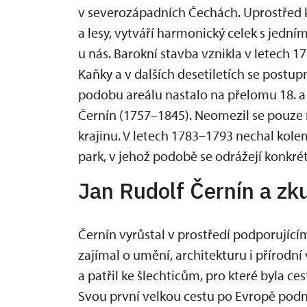
v severozápadních Čechách. Uprostřed kr
a lesy, vytváří harmonický celek s jední
u nás. Barokní stavba vznikla v letech 
Kaňky a v dalších desetiletích se post
podobu areálu nastalo na přelomu 18. a 1
Černín (1757–1845). Neomezil se pouze 
krajinu. V letech 1783–1793 nechal kol
park, v jehož podobě se odrážejí konkré
Jan Rudolf Černín a zk
Černín vyrůstal v prostředí podporujícím
zajímal o umění, architekturu i přírodní
a patřil ke šlechticům, pro které byla c
Svou první velkou cestu po Evropě podn