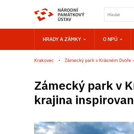
HRADY A ZÁMKY
O NPÚ
Krakovec
Zámecký park v Krásném Dvoře –.
Zámecký park v K
krajina inspirova