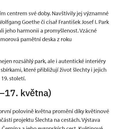
m centrem své doby. Navštívily jej významné
lfgang Goethe či císař František Josef I. Park
vali jeho harmonii a promyšlenost. Vzácné
morová pamětní deska z roku
en rozsáhlý park, ale i autentické interiéry
rkami, které přibližují život šlechty i jejich
19. století.
.–17. května)
první polovině května promění díky květinové
učástí projektu Šlechta na cestách. Výstava
 Černína a jeho evropských cest. Květinové