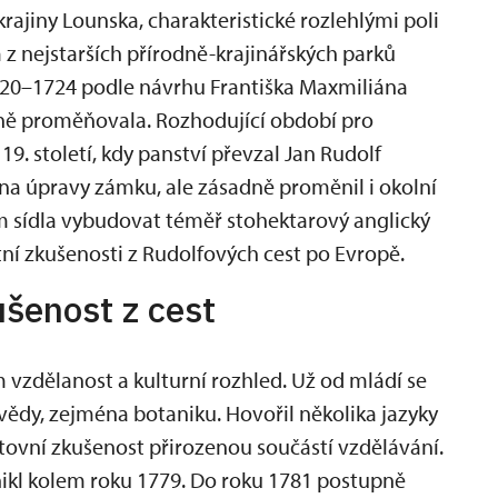
ajiny Lounska, charakteristické rozlehlými poli
m z nejstarších přírodně-krajinářských parků
1720–1724 podle návrhu Františka Maxmiliána
upně proměňovala. Rozhodující období pro
9. století, kdy panství převzal Jan Rudolf
na úpravy zámku, ale zásadně proměnil i okolní
em sídla vybudovat téměř stohektarový anglický
tní zkušenosti z Rudolfových cest po Evropě.
ušenost z cest
 vzdělanost a kulturní rozhled. Už od mládí se
 vědy, zejména botaniku. Hovořil několika jazyky
estovní zkušenost přirozenou součástí vzdělávání.
ikl kolem roku 1779. Do roku 1781 postupně