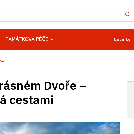
PAMÁTKOVÁ PÉČE
Novinky
..
rásném Dvoře –
ná cestami