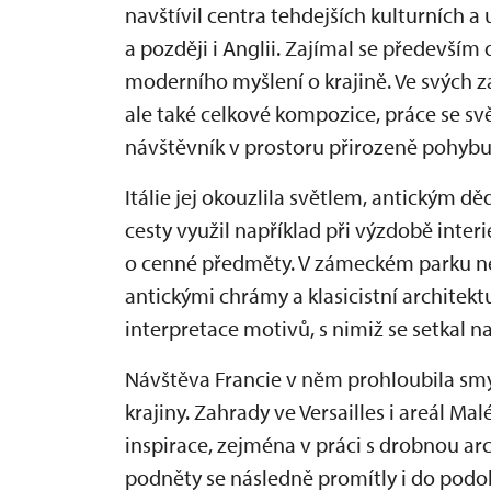
navštívil centra tehdejších kulturních a
a později i Anglii. Zajímal se především 
moderního myšlení o krajině. Ve svých z
ale také celkové kompozice, práce se svě
návštěvník v prostoru přirozeně pohybu
Itálie jej okouzlila světlem, antickým d
cesty využil například při výzdobě inter
o cenné předměty. V zámeckém parku ne
antickými chrámy a klasicistní architekt
interpretace motivů, s nimiž se setkal na
Návštěva Francie v něm prohloubila sm
krajiny. Zahrady ve Versailles i areál M
inspirace, zejména v práci s drobnou ar
podněty se následně promítly i do podo