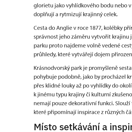
glorietu jako vyhlídkového bodu nebo v d
doplňují a rytmizují krajinný celek.
Cesta do Anglie v roce 1877, kolébky pří
správnost jeho záměru vytvořit krajinu
parku proto najdeme volně vedené cesty
průhledy, které vytvářejí dojem přirozen
Krásnodvorský park je promyšleně sesta
pohybuje podobně, jako by procházel kr
přes klidné louky až po vyhlídky do oko
k jinému typu krajiny či kulturní zkušenos
nemají pouze dekorativní funkci. Slouží
které připomínají inspirace z různých čá
Místo setkávání a inspi