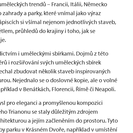
 uměleckých trendů – Francii, Itálii, Německo
o zahrady a parky, které vnímal jako výraz
ápiscích si všímal nejenom jednotlivých staveb,
tlem, průhledů do krajiny i toho, jak se
je.
ědictvím i uměleckými sbírkami. Dojmů z této
iérů i rozšiřování svých uměleckých sbírek
chal zbudovat několik staveb inspirovaných
urou. Nejednalo se o doslovné kopie, ale o volné
příklad v Benátkách, Florencii, Římě či Neapoli.
ysl pro eleganci a promyšlenou kompozici
alého Trianonu se staly důležitým zdrojem
chitekturou a jejím začleněním do prostoru. Tyto
by parku v Krásném Dvoře, například v umístění