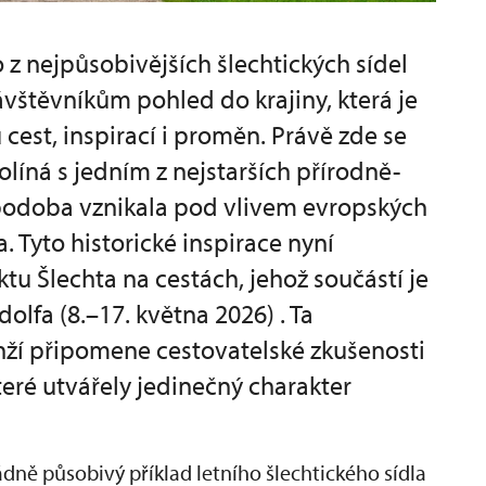
 z nejpůsobivějších šlechtických sídel
vštěvníkům pohled do krajiny, která je
est, inspirací i proměn. Právě zde se
olíná s jedním z nejstarších přírodně-
 podoba vznikala pod vlivem evropských
. Tyto historické inspirace nyní
ktu Šlechta na cestách, jehož součástí je
olfa (8.–17. května 2026) . Ta
nží připomene cestovatelské zkušenosti
které utvářely jedinečný charakter
ě působivý příklad letního šlechtického sídla