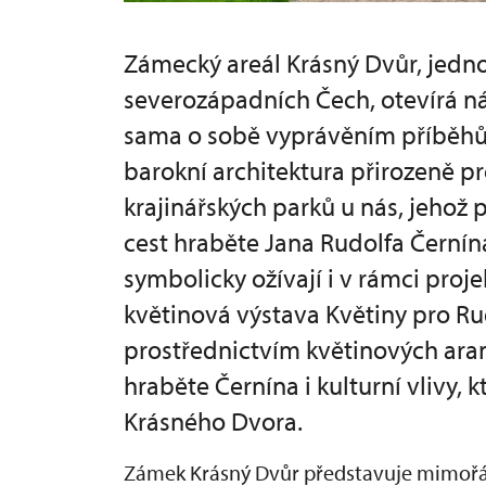
Zámecký areál Krásný Dvůr, jedno
severozápadních Čech, otevírá ná
sama o sobě vyprávěním příběhů c
barokní architektura přirozeně pr
krajinářských parků u nás, jehož
cest hraběte Jana Rudolfa Černína
symbolicky ožívají i v rámci proje
květinová výstava Květiny pro Rud
prostřednictvím květinových ara
hraběte Černína i kulturní vlivy, 
Krásného Dvora.
Zámek Krásný Dvůr představuje mimořádn