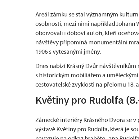
Areál zámku se stal významným kulturní
osobnosti, mezi nimi například Johann Wo
obdivovali i doboví autoři, kteří oceňo
návštěvy připomíná monumentální mra
1906 s vytesanými jmény.
Dnes nabízí Krásný Dvůr návštěvníkům nej
s historickým mobiliářem a uměleckými sbí
cestovatelské zvyklosti na přelomu 18. a 
Květiny pro Rudolfa (8
Zámecké interiéry Krásného Dvora se v 
výstavě Květiny pro Rudolfa, která je so
navazuje na odkaz hraběte Jana Rudolfa