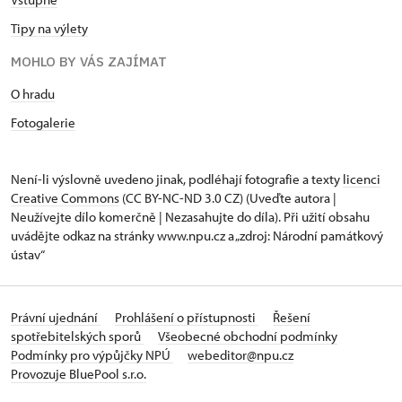
Tipy na výlety
MOHLO BY VÁS ZAJÍMAT
O hradu
Fotogalerie
Není-li výslovně uvedeno jinak, podléhají fotografie a texty
licenci
Creative Commons
(CC BY-NC-ND 3.0 CZ) (Uveďte autora |
Neužívejte dílo komerčně | Nezasahujte do díla). Při užití obsahu
uvádějte odkaz na stránky www.npu.cz a „zdroj: Národní památkový
ústav“
Právní ujednání
Prohlášení o přístupnosti
Řešení
spotřebitelských sporů
Všeobecné obchodní podmínky
Podmínky pro výpůjčky NPÚ
webeditor@npu.cz
Provozuje BluePool s.r.o.