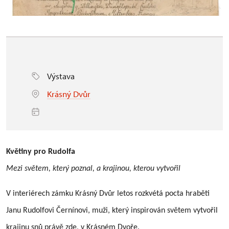
Výstava
Krásný Dvůr
Květiny pro Rudolfa
Mezi světem, který poznal, a krajinou, kterou vytvořil
V interiérech zámku Krásný Dvůr letos rozkvétá pocta hraběti
Janu Rudolfovi Černínovi, muži, který inspirován světem vytvořil
krajinu snů právě zde, v Krásném Dvoře.