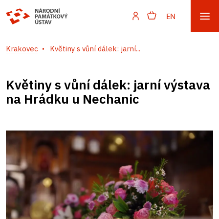
EN
Krakovec
Květiny s vůní dálek: jarní...
Květiny s vůní dálek: jarní výstava
na Hrádku u Nechanic