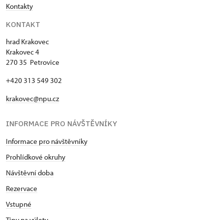
Kontakty
KONTAKT
hrad Krakovec
Krakovec 4
270 35 Petrovice
+420 313 549 302
krakovec@npu.cz
INFORMACE PRO NÁVŠTĚVNÍKY
Informace pro návštěvníky
Prohlídkové okruhy
Návštěvní doba
Rezervace
Vstupné
Tipy na výlety