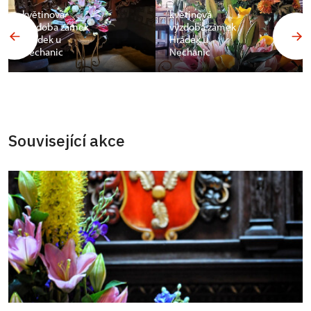
květinová
květinová
výzdoba zámek
výzdoba zámek
Hrádek u
Hrádek u
Nechanic
Nechanic
Související akce