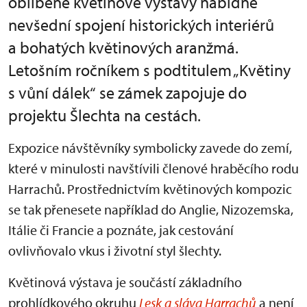
oblíbené květinové výstavy nabídne
nevšední spojení historických interiérů
a bohatých květinových aranžmá.
Letošním ročníkem s podtitulem „Květiny
s vůní dálek“ se zámek zapojuje do
projektu Šlechta na cestách.
Expozice návštěvníky symbolicky zavede do zemí,
které v minulosti navštívili členové hraběcího rodu
Harrachů. Prostřednictvím květinových kompozic
se tak přenesete například do Anglie, Nizozemska,
Itálie či Francie a poznáte, jak cestování
ovlivňovalo vkus i životní styl šlechty.
Květinová výstava je součástí základního
prohlídkového okruhu
Lesk a sláva Harrachů
a není