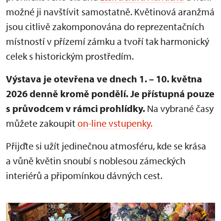
možné ji navštívit samostatně. Květinová aranžmá
jsou citlivě zakomponována do reprezentačních
místností v přízemí zámku a tvoří tak harmonický
celek s historickým prostředím.
Výstava je otevřena ve dnech 1. – 10. května
2026 denně kromě pondělí.
Je přístupná pouze
s průvodcem v rámci prohlídky.
Na vybrané časy
můžete zakoupit
on-line vstupenky.
Přijďte si užít jedinečnou atmosféru, kde se krása
a vůně květin snoubí s noblesou zámeckých
interiérů a připomínkou dávných cest.