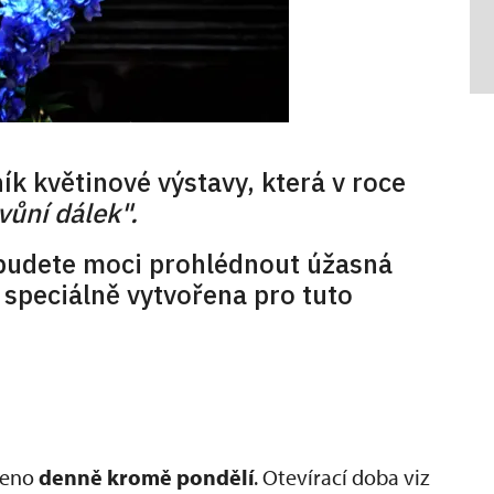
ík květinové výstavy, která v roce
vůní dálek".
 budete moci prohlédnout úžasná
 speciálně vytvořena pro tuto
vřeno
denně kromě pondělí
. Otevírací doba viz