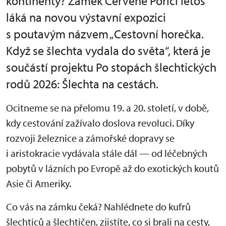
kontinenty? Zámek Červené Poříčí letos
láká na novou výstavní expozici
s poutavým názvem „Cestovní horečka.
Když se šlechta vydala do světa“, která je
součástí projektu Po stopách šlechtických
rodů 2026: Šlechta na cestách.
Ocitneme se na přelomu 19. a 20. století, v době,
kdy cestování zažívalo doslova revoluci. Díky
rozvoji železnice a zámořské dopravy se
i aristokracie vydávala stále dál — od léčebných
pobytů v lázních po Evropě až do exotických koutů
Asie či Ameriky.
Co vás na zámku čeká? Nahlédnete do kufrů
šlechticů a šlechtičen, zjistíte, co si brali na cesty,