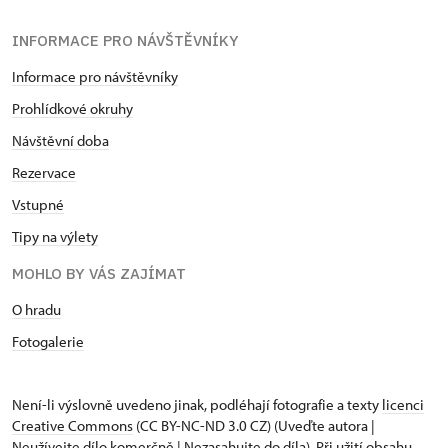
INFORMACE PRO NÁVŠTĚVNÍKY
Informace pro návštěvníky
Prohlídkové okruhy
Návštěvní doba
Rezervace
Vstupné
Tipy na výlety
MOHLO BY VÁS ZAJÍMAT
O hradu
Fotogalerie
Není-li výslovně uvedeno jinak, podléhají fotografie a texty
licenci
Creative Commons
(CC BY-NC-ND 3.0 CZ) (Uveďte autora |
Neužívejte dílo komerčně | Nezasahujte do díla). Při užití obsahu