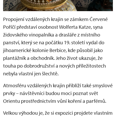
Propojení vzdálených krajin se zámkem Červené
Poříčí představí osobnost Wolferta Katze, syna
židovského vinopalníka a drasláře z místního
panství, který se na počátku 19. století vydal do
jihoamerické kolonie Berbice, kde působil jako
plantážník a obchodník. Jeho život ukazuje, že
touha po dobrodružství a nových příležitostech
nebyla vlastní jen šlechtě.
Atmosféru vzdálených krajin přiblíží také smyslové
prvky – návštěvníci budou moci poznat svět
Orientu prostřednictvím vůní koření a parfémů.
Velkou výhodou je, že si expozici projdete vlastním