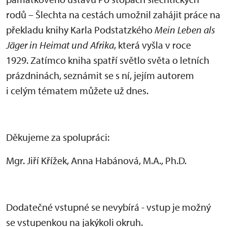
rodů – Šlechta na cestách umožnil zahájit práce na
překladu knihy Karla Podstatzkého
Mein Leben als
Jäger in Heimat und Afrika
, která vyšla v roce
1929. Zatímco kniha spatří světlo světa o letních
prázdninách, seznámit se s ní, jejím autorem
i celým tématem můžete už dnes.
Děkujeme za spolupráci:
Mgr. Jiří Křížek, Anna Habánová, M.A., Ph.D.
Dodatečné vstupné se nevybírá - vstup je možný
se vstupenkou na jakýkoli okruh.