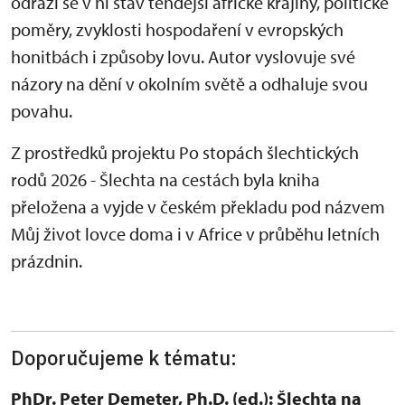
odráží se v ní stav tehdejší africké krajiny, politické
poměry, zvyklosti hospodaření v evropských
honitbách i způsoby lovu. Autor vyslovuje své
názory na dění v okolním světě a odhaluje svou
povahu.
Z prostředků projektu Po stopách šlechtických
rodů 2026 - Šlechta na cestách byla kniha
přeložena a vyjde v českém překladu pod názvem
Můj život lovce doma i v Africe v průběhu letních
prázdnin.
Doporučujeme k tématu:
PhDr. Peter Demeter, Ph.D. (ed.): Šlechta na