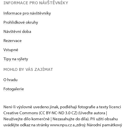
INFORMACE PRO NÁVŠTĚVNÍKY
Informace pro návštěvníky
Prohlídkové okruhy
Návštěvní doba
Rezervace
Vstupné
Tipy na výlety
MOHLO BY VÁS ZAJÍMAT
O hradu
Fotogalerie
Není-li výslovně uvedeno jinak, podléhají fotografie a texty
licenci
Creative Commons
(CC BY-NC-ND 3.0 CZ) (Uveďte autora |
Neužívejte dílo komerčně | Nezasahujte do díla). Při užití obsahu
uvádějte odkaz na stránky www.npu.cz a „zdroj: Národní památkový