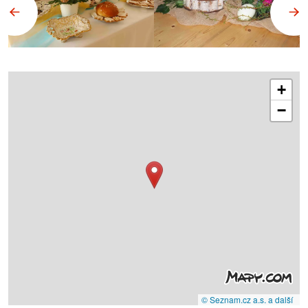
+
−
© Seznam.cz a.s. a další