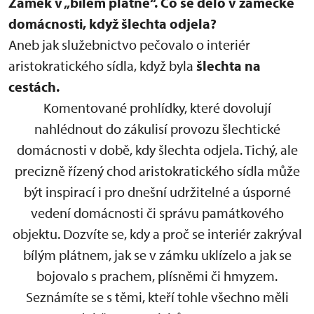
Zámek v „bílém plátně“.
Co se dělo v zámecké
domácnosti, když šlechta odjela?
Aneb jak služebnictvo pečovalo o interiér
aristokratického sídla, když byla
šlechta na
cestách.
Komentované prohlídky, které dovolují
nahlédnout do zákulisí provozu šlechtické
domácnosti v době, kdy šlechta odjela. Tichý, ale
precizně řízený chod aristokratického sídla může
být inspirací i pro dnešní udržitelné a úsporné
vedení domácnosti či správu památkového
objektu. Dozvíte se, kdy a proč se interiér zakrýval
bílým plátnem, jak se v zámku uklízelo a jak se
bojovalo s prachem, plísněmi či hmyzem.
Seznámíte se s těmi, kteří tohle všechno měli