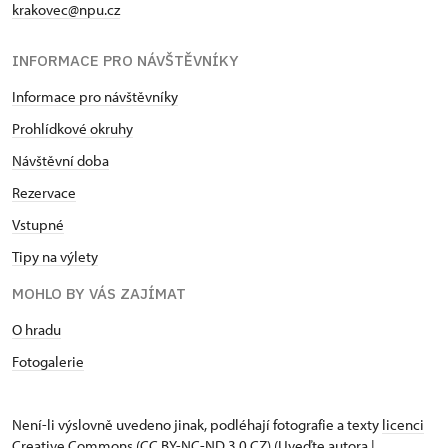
krakovec@npu.cz
INFORMACE PRO NÁVŠTĚVNÍKY
Informace pro návštěvníky
Prohlídkové okruhy
Návštěvní doba
Rezervace
Vstupné
Tipy na výlety
MOHLO BY VÁS ZAJÍMAT
O hradu
Fotogalerie
Není-li výslovně uvedeno jinak, podléhají fotografie a texty
licenci
Creative Commons
(CC BY-NC-ND 3.0 CZ) (Uveďte autora |