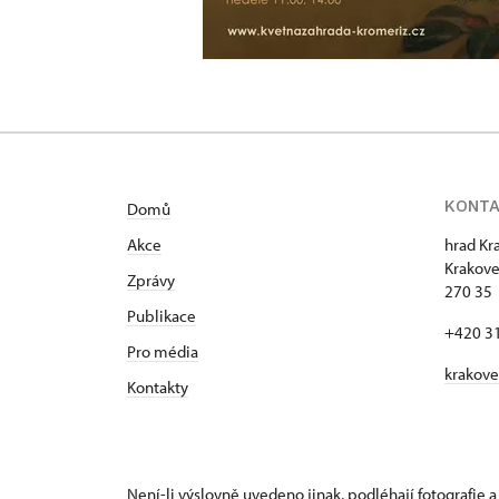
KONT
Domů
Akce
hrad Kr
Krakove
Zprávy
270 35 
Publikace
+420 3
Pro média
krakov
Kontakty
Není-li výslovně uvedeno jinak, podléhají fotografie a