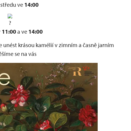
 středu ve
14:00
v
11:00
a ve
14:00
 se unést krásou kamélií v zimním a časně jarním
Těšíme se na vás