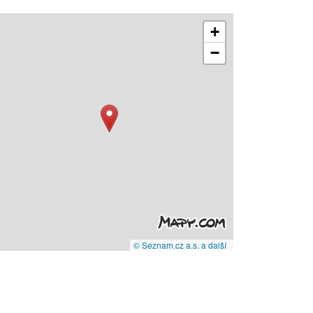
+
−
© Seznam.cz a.s. a další