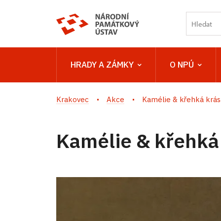
HRADY A ZÁMKY
O NPÚ
Krakovec
Akce
Kamélie & křehká krás
Kamélie & křehká