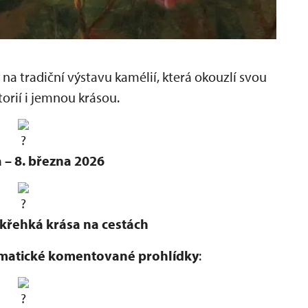
a tradiční výstavu kamélií, která okouzlí svou
torií i jemnou krásou.
 – 8. března 2026
 křehká krása na cestách
matické komentované prohlídky
: