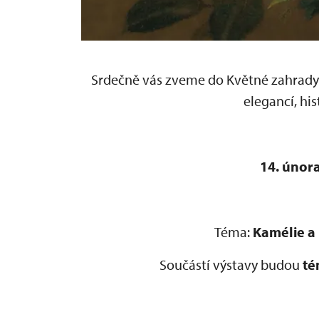
Srdečně vás zveme do Květné zahrady n
elegancí, his
14. února
Téma:
Kamélie a
Součástí výstavy budou
té