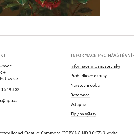
AKT
INFORMACE PRO NÁVŠTĚVNÍ
akovec
Informace pro návštěvníky
c 4
Prohlídkové okruhy
Petrovice
Návštěvní doba
13 549 302
Rezervace
ec@npu.cz
Vstupné
Tipy na výlety
 texty
licenci Creative Commons
(CC BY-NC-ND 3.0 CZ) (Uveďte