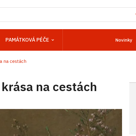
PAMÁTKOVÁ PÉČE
Novinky
a na cestách
 krása na cestách