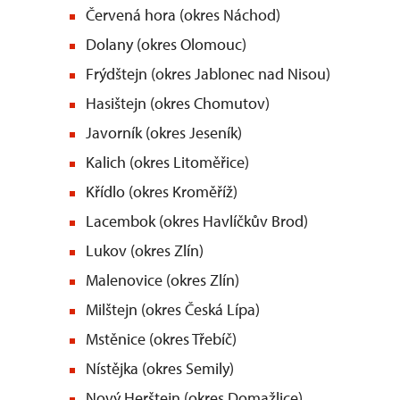
Červená hora (okres Náchod)
Dolany (okres Olomou
Frýdštejn (okres Jablonec nad Nisou)
Hasištejn (okres Chomutov)
Javorník (okres Jeseník)
Kalich (okres Litoměřice)
Křídlo (okres Kroměříž)
Lacembok (okres Havlíčkův Brod)
Lukov (okres Zlín)
Malenovice (okres Zlín)
Milštejn (okres Česká Lípa)
Mstěnice (okres Třebíč)
Nístějka (okres Semily)
Nový Herštejn (okres Domažlice)