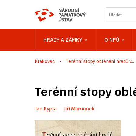
HRADY A ZÁMKY
O NPÚ
Krakovec
Terénní stopy obléhání hradů v...
Terénní stopy obl
Jan Kypta
|
Jiří Marounek