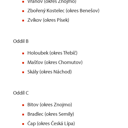
Vranov (okres Znoj
Zbořený Kostelec (okres Benešov)
Zvíkov (okres Písek)
Oddil B
Holoubek (okres Třebíč)
Mašťov (okres Chomuto
Skály (okres Náchod)
Oddíl C
Bitov (okres Znojmo
Bradlec (okres Semily)
Čap (okres Česká Lípa)