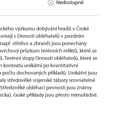
Nedostupné
ického výzkumu dobývání hradů v České
ouvisejí s činností obléhatelů v pozdním
např. střelivo a zbraně) jsou ponechány
rchový průzkum terénních reliktů, které se
. Terénní stopy činnosti obléhatelů, které se
 kontextu unikátní po kvantitativní
ho počtu dochovaných příkladů. Unikátní jsou
ovaly středověké vojenské tábory srovnatelné
. Středověké obléhací pevnosti jsou známy
ecka), české příklady jsou přesto mimořádné.