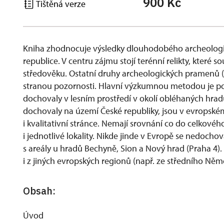
900 Kč
Tištěná verze
Kniha zhodnocuje výsledky dlouhodobého archeolog
republice. V centru zájmu stojí terénní relikty, které s
středověku. Ostatní druhy archeologických pramenů (
stranou pozornosti. Hlavní výzkumnou metodou je pov
dochovaly v lesním prostředí v okolí obléhaných hradů
dochovaly na území České republiky, jsou v evropském
i kvalitativní stránce. Nemají srovnání co do celkové
i jednotlivé lokality. Nikde jinde v Evropě se nedoch
s areály u hradů Bechyně, Sion a Nový hrad (Praha 4)
i z jiných evropských regionů (např. ze středního Něm
Obsah:
Úvod