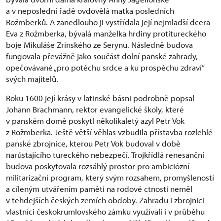
a v neposlední řadě ovdovělá matka posledních
Rožmberků. A zanedlouho ji vystřídala její nejmladší dcera
Eva z Rožmberka, bývalá manželka hrdiny protitureckého
boje Mikuláše Zrinského ze Serynu. Následně budova
fungovala převážně jako součást dolní panské zahrady,
opečovávané „pro potěchu srdce a ku prospěchu zdraví“
svých majitelů.
Roku 1600 její krásy v latinské básni podrobně popsal
Johann Brachmann, rektor evangelické školy, které
v panském domě poskytl několikaletý azyl Petr Vok
z Rožmberka. Ještě větší věhlas vzbudila přístavba rozlehlé
panské zbrojnice, kterou Petr Vok budoval v době
narůstajícího tureckého nebezpečí. Trojkřídlá renesanční
budova poskytovala rozsáhlý prostor pro ambiciózní
militarizační program, který svým rozsahem, promyšleností
a cíleným utvářením paměti na rodové ctnosti neměl
v tehdejších českých zemích obdoby. Zahradu i zbrojnici
vlastníci českokrumlovského zámku využívali i v průběhu