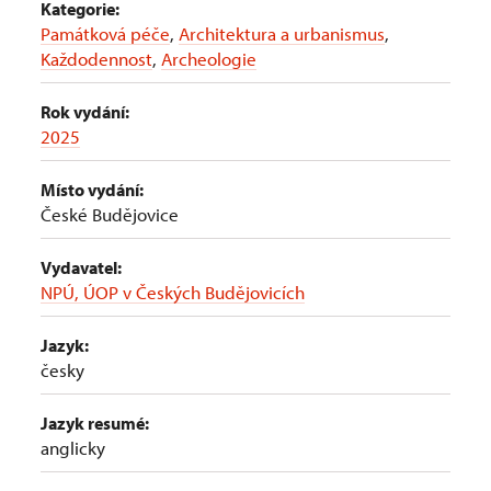
Kategorie:
Památková péče
,
Architektura a urbanismus
,
Každodennost
,
Archeologie
Rok vydání:
2025
Místo vydání:
České Budějovice
Vydavatel:
NPÚ, ÚOP v Českých Budějovicích
Jazyk:
česky
Jazyk resumé:
anglicky