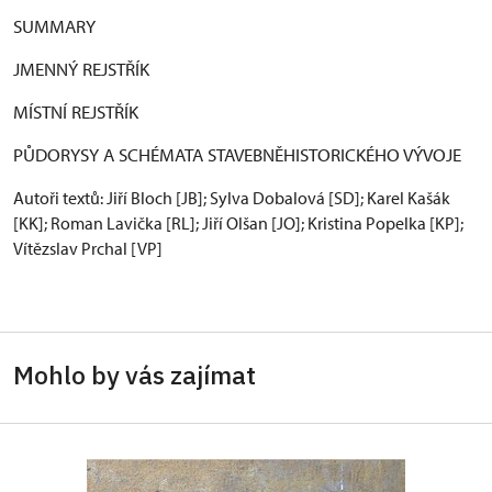
SUMMARY
JMENNÝ REJSTŘÍK
MÍSTNÍ REJSTŘÍK
PŮDORYSY A SCHÉMATA STAVEBNĚHISTORICKÉHO VÝVOJE
Autoři textů: Jiří Bloch [JB]; Sylva Dobalová [SD]; Karel Kašák
[KK]; Roman Lavička [RL]; Jiří Olšan [JO]; Kristina Popelka [KP];
Vítězslav Prchal [VP]
Mohlo by vás zajímat