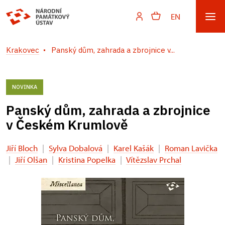
EN
Krakovec
Panský dům, zahrada a zbrojnice v...
NOVINKA
Panský dům, zahrada a zbrojnice
v Českém Krumlově
Jiří Bloch
|
Sylva Dobalová
|
Karel Kašák
|
Roman Lavička
|
Jiří Olšan
|
Kristina Popelka
|
Vítězslav Prchal