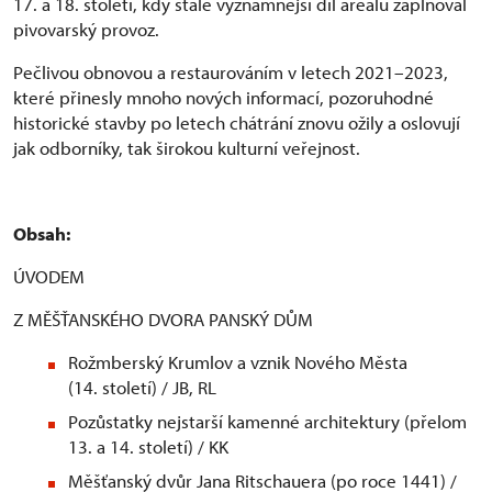
17. a 18. století, kdy stále významnější díl areálu zaplňoval
pivovarský provoz.
Pečlivou obnovou a restaurováním v letech 2021–2023,
které přinesly mnoho nových informací, pozoruhodné
historické stavby po letech chátrání znovu ožily a oslovují
jak odborníky, tak širokou kulturní veřejnost.
Obsah:
ÚVODEM
Z MĚŠŤANSKÉHO DVORA PANSKÝ DŮM
Rožmberský Krumlov a vznik Nového Města
(14. století) / JB, RL
Pozůstatky nejstarší kamenné architektury (přelom
13. a 14. století) / KK
Měšťanský dvůr Jana Ritschauera (po roce 1441) /