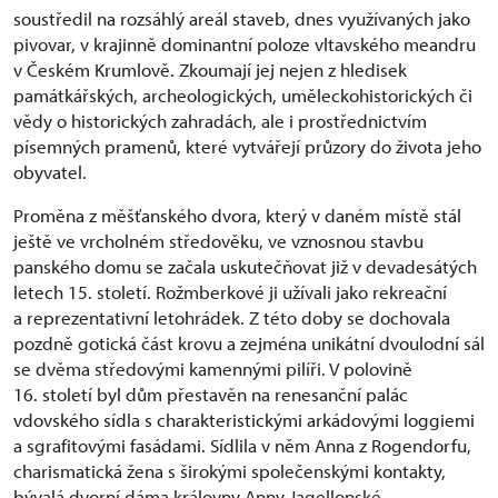
soustředil na rozsáhlý areál staveb, dnes využívaných jako
pivovar, v krajinně dominantní poloze vltavského meandru
v Českém Krumlově. Zkoumají jej nejen z hledisek
památkářských, archeologických, uměleckohistorických či
vědy o historických zahradách, ale i prostřednictvím
písemných pramenů, které vytvářejí průzory do života jeho
obyvatel.
Proměna z měšťanského dvora, který v daném místě stál
ještě ve vrcholném středověku, ve vznosnou stavbu
panského domu se začala uskutečňovat již v devadesátých
letech 15. století. Rožmberkové ji užívali jako rekreační
a reprezentativní letohrádek. Z této doby se dochovala
pozdně gotická část krovu a zejména unikátní dvoulodní sál
se dvěma středovými kamennými pilíři. V polovině
16. století byl dům přestavěn na renesanční palác
vdovského sídla s charakteristickými arkádovými loggiemi
a sgrafitovými fasádami. Sídlila v něm Anna z Rogendorfu,
charismatická žena s širokými společenskými kontakty,
bývalá dvorní dáma královny Anny Jagellonské