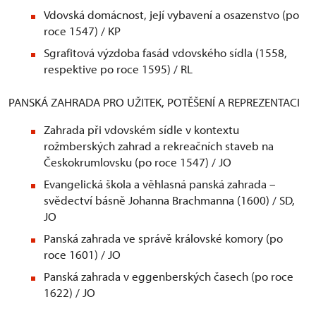
Vdovská domácnost, její vybavení a osazenstvo (po
roce 1547) / KP
Sgrafitová výzdoba fasád vdovského sídla (1558,
respektive po roce 1595) / RL
PANSKÁ ZAHRADA PRO UŽITEK, POTĚŠENÍ A REPREZENTACI
Zahrada při vdovském sídle v kontextu
rožmberských zahrad a rekreačních staveb na
Českokrumlovsku (po roce 1547) / JO
Evangelická škola a věhlasná panská zahrada –
svědectví básně Johanna Brachmanna (1600) / SD,
JO
Panská zahrada ve správě královské komory (po
roce 1601) / JO
Panská zahrada v eggenberských časech (po roce
1622) / JO